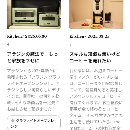
Kitchen / 2025.05.30
Kitchen / 2025.03.25
4
3
アラジンの魔法で もっ
スキルも知識も無いけど
と家族を幸せに
コーヒーを淹れたい
アラジンから2025年新たに
我が家には、お抱えコーヒー
発売される『アラジン グラフ
屋のマスターがいます☕️ 彼
ァイトオーブンレンジ』。ア
は、コーヒー豆を自家焙煎し
ラジンらしい可愛らしいデザ
ていて、朝目覚めると美味し
インと、業界唯一の機能を搭
いスペシャルティコーヒーを
載✨そんな新商品を一足先に
淹れてくれます。 夜も食後に
お試しさせて頂きました！
家事が全て終わるとコーヒー
タイム。 そんな甘やかされた
グラファイトオーブンレ
生活をし続けていたら、ma
ンジ
maはコーヒーの淹れ方が全