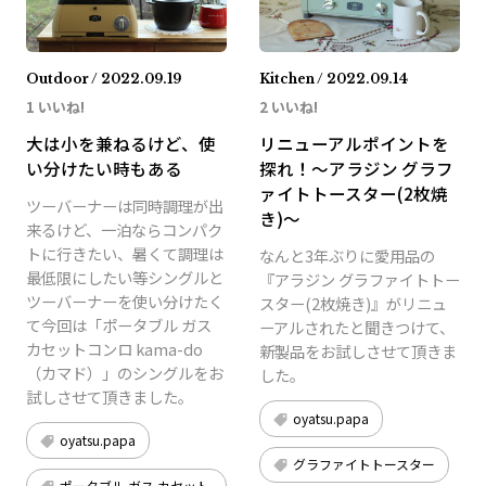
Outdoor / 2022.09.19
Kitchen / 2022.09.14
1 いいね!
2 いいね!
大は小を兼ねるけど、使
リニューアルポイントを
い分けたい時もある
探れ！～アラジン グラフ
ァイトトースター(2枚焼
ツーバーナーは同時調理が出
き)～
来るけど、一泊ならコンパク
トに行きたい、暑くて調理は
なんと3年ぶりに愛用品の
最低限にしたい等シングルと
『アラジン グラファイトトー
ツーバーナーを使い分けたく
スター(2枚焼き)』がリニュ
て今回は「ポータブル ガス
ーアルされたと聞きつけて、
カセットコンロ kama-do
新製品をお試しさせて頂きま
（カマド）」のシングルをお
した。
試しさせて頂きました。
oyatsu.papa
oyatsu.papa
グラファイトトースター
ポータブル ガス カセット