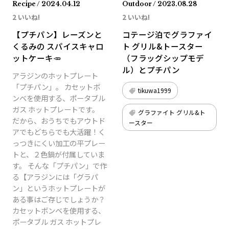
Recipe / 2024.04.12
Outdoor / 2023.08.28
2 いいね!
2 いいね!
【プチパン】レーズンと
コテージ泊でグラファイ
くるみの スパイスキャロ
ト グリル&トースター
ットケーキ🥕
（フラッグシップモデ
ル）とプチパン
アラジンのホットプレート
「プチパン」。 カセットボ
tikuwa1999
ンベを使用する、ポータブル
ガス ホットプレートです。
グラファイト グリル&ト
だから、おうちでもアウトド
ースター
アでもどちらでも大活躍！く
っつきにくい加工の平プレー
トと、２色鍋が付属していま
す。 そんな「プチパン」で作
る【アラジンには「グラパ
ン」というホットプレートが
ある事はご存じでしょうか？
カセットボンベを使用する、
ポータブル ガス ホットプレ