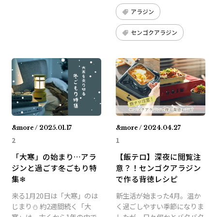
アラジン
センゴクアラジン
&more / 2025.01.17
&more / 2024.04.27
2
1
「大寒」の始まり…アラ
【飯テロ】深夜に閲覧注
ジンと過ごす冬ごもり特
意？！センゴクアラジン
集❄
で作る背徳レシピ
来る1月20日は「大寒」のは
新生活が始まった4月。温か
じまり⛄ 約2週間続く「大
く過ごしやすい季節になりま
寒」は、古くから1年の中で
したが、日々何かとバタバタ