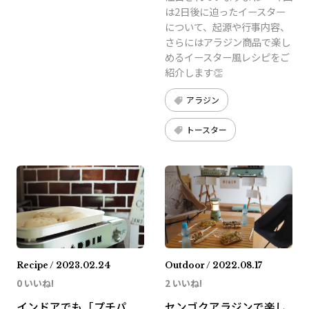
は2日後に迫ったイースター
について、起源や行事内容、
さらにはアラジン商品で楽し
めるイースター風レシピをご
紹介します👏
アラジン
トースター
Recipe / 2023.02.24
Outdoor / 2022.08.17
0 いいね!
2 いいね!
インドアでも「プチパ
センゴクアラジンで楽し