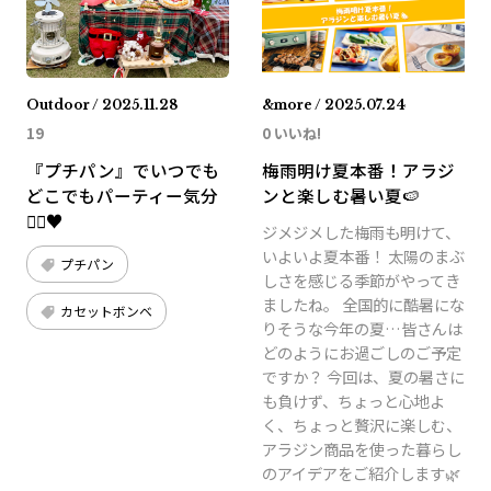
Outdoor / 2025.11.28
&more / 2025.07.24
19
0 いいね!
『プチパン』でいつでも
梅雨明け夏本番！アラジ
どこでもパーティー気分
ンと楽しむ暑い夏🍉
🧞‍♂️♥️
ジメジメした梅雨も明けて、
いよいよ夏本番！ 太陽のまぶ
プチパン
しさを感じる季節がやってき
ましたね。 全国的に酷暑にな
カセットボンベ
りそうな今年の夏…皆さんは
どのようにお過ごしのご予定
ですか？ 今回は、夏の暑さに
も負けず、ちょっと心地よ
く、ちょっと贅沢に楽しむ、
アラジン商品を使った暮らし
のアイデアをご紹介します🌿