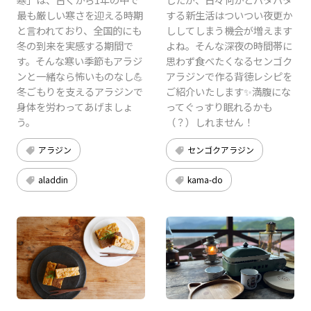
最も厳しい寒さを迎える時期
する新生活はついつい夜更か
と言われており、全国的にも
ししてしまう機会が増えます
冬の到来を実感する期間で
よね。そんな深夜の時間帯に
す。そんな寒い季節もアラジ
思わず食べたくなるセンゴク
ンと一緒なら怖いものなし💪
アラジンで作る背徳レシピを
冬ごもりを支えるアラジンで
ご紹介いたします✨満腹にな
身体を労わってあげましょ
ってぐっすり眠れるかも
う。
（？）しれません！
アラジン
センゴクアラジン
aladdin
kama-do