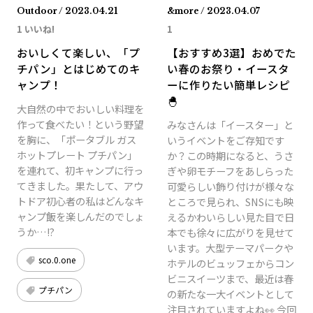
Outdoor / 2023.04.21
&more / 2023.04.07
1 いいね!
1
おいしくて楽しい、「プ
【おすすめ3選】おめでた
チパン」とはじめてのキ
い春のお祭り・イースタ
ャンプ！
ーに作りたい簡単レシピ
🐣
大自然の中でおいしい料理を
作って食べたい！という野望
みなさんは「イースター」と
を胸に、「ポータブル ガス
いうイベントをご存知です
ホットプレート プチパン」
か？この時期になると、うさ
を連れて、初キャンプに行っ
ぎや卵モチーフをあしらった
てきました。果たして、アウ
可愛らしい飾り付けが様々な
トドア初心者の私はどんなキ
ところで見られ、SNSにも映
ャンプ飯を楽しんだのでしょ
えるかわいらしい見た目で日
うか…!?
本でも徐々に広がりを見せて
います。大型テーマパークや
sco.0.one
ホテルのビュッフェからコン
ビニスイーツまで、最近は春
プチパン
の新たな一大イベントとして
注目されていますよね👀 今回