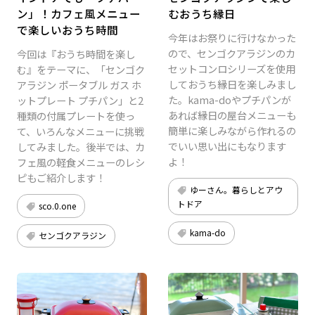
ン」！カフェ風メニュー
むおうち縁日
で楽しいおうち時間
今年はお祭りに行けなかった
ので、センゴクアラジンのカ
今回は『おうち時間を楽し
セットコンロシリーズを使用
む』をテーマに、「センゴク
しておうち縁日を楽しみまし
アラジン ポータブル ガス ホ
た。kama-doやプチパンが
ットプレート プチパン」と2
あれば縁日の屋台メニューも
種類の付属プレートを使っ
簡単に楽しみながら作れるの
て、いろんなメニューに挑戦
でいい思い出にもなります
してみました。後半では、カ
よ！
フェ風の軽食メニューのレシ
ピもご紹介します！
ゆーさん。暮らしとアウ
トドア
sco.0.one
kama-do
センゴクアラジン