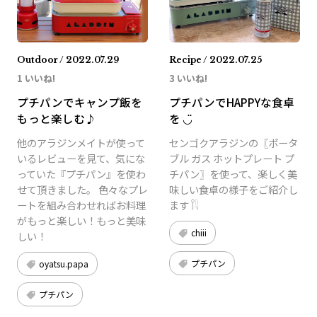
Outdoor / 2022.07.29
Recipe / 2022.07.25
1 いいね!
3 いいね!
プチパンでキャンプ飯を
プチパンでHAPPYな食卓
もっと楽しむ♪
を ‪◡̈
他のアラジンメイトが使って
センゴクアラジンの〖ポータ
いるレビューを見て、気にな
ブル ガス ホットプレート プ
っていた『プチパン』を使わ
チパン〗を使って、楽しく美
せて頂きました。 色々なプレ
味しい食卓の様子をご紹介し
ートを組み合わせればお料理
ます 𓌉𓇋
がもっと楽しい！もっと美味
chiii
しい！
プチパン
oyatsu.papa
プチパン