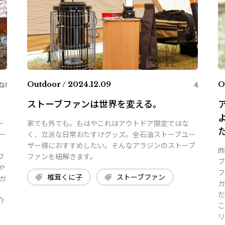
ね!
4
Outdoor / 2024.12.09
O
ストーブファンは世界を変える。
ー
家でも外でも。もはやこれはアウトドア限定ではな
ー
く、立派な日常おたすけグッズ。全石油ストーブユー
ザー様におすすめしたい。そんなアラジンのストーブ
昨
フ
ファンを紐解きます。
ブ
や
フ
椎茸くに子
ストーブファン
ガ
ガ
だ
介
こ
リ