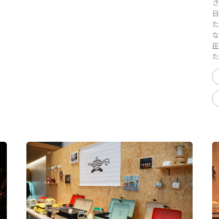
さ
日
た
な
圧
た