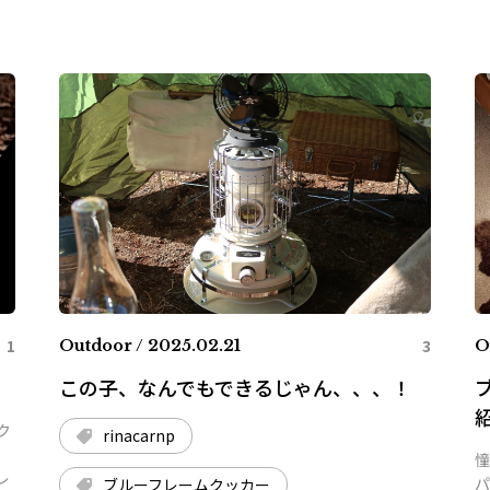
1
3
Outdoor / 2025.02.21
O
この子、なんでもできるじゃん、、、！
ク
rinacarnp
憧
レ
パ
ブルーフレームクッカー