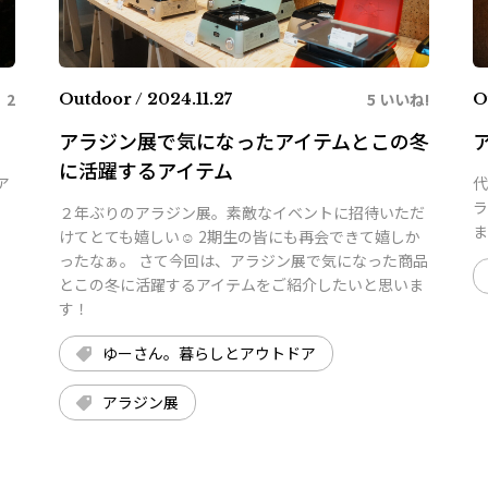
2
5 いいね!
Outdoor / 2024.11.27
O
アラジン展で気になったアイテムとこの冬
に活躍するアイテム
ア
代
ラ
２年ぶりのアラジン展。素敵なイベントに招待いただ
ま
けてとても嬉しい☺ 2期生の皆にも再会できて嬉しか
ったなぁ。 さて今回は、アラジン展で気になった商品
とこの冬に活躍するアイテムをご紹介したいと思いま
す！
ゆーさん。暮らしとアウトドア
アラジン展