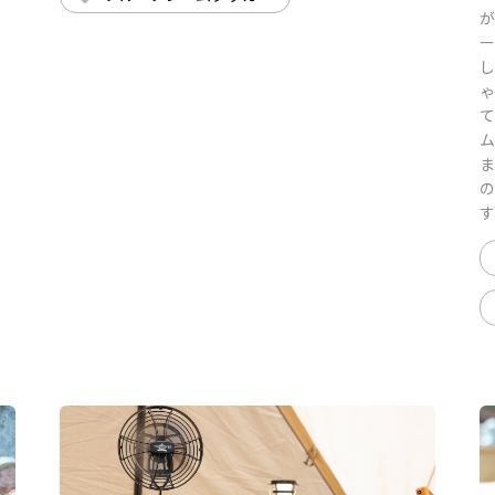
が
ー
し
ゃ
て
ム
ま
の
す