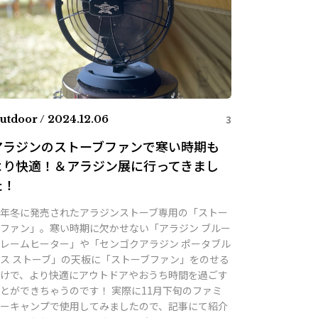
3
utdoor / 2024.12.06
アラジンのストーブファンで寒い時期も
より快適！＆アラジン展に行ってきまし
た！
年冬に発売されたアラジンストーブ専用の「ストー
ファン」。寒い時期に欠かせない「アラジン ブルー
レームヒーター」や「センゴクアラジン ポータブル
ス ストーブ」の天板に「ストーブファン」をのせる
けで、より快適にアウトドアやおうち時間を過ごす
とができちゃうのです！ 実際に11月下旬のファミ
ーキャンプで使用してみましたので、記事にて紹介