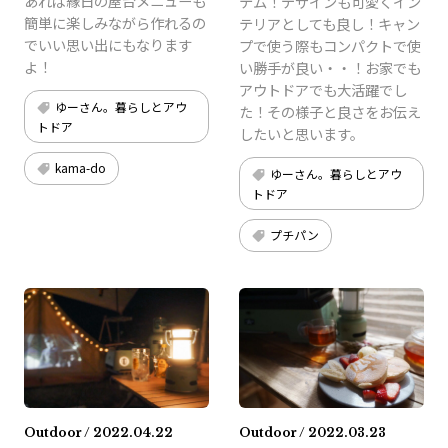
あれば縁日の屋台メニューも
テム！デザインも可愛くイン
簡単に楽しみながら作れるの
テリアとしても良し！キャン
でいい思い出にもなります
プで使う際もコンパクトで使
よ！
い勝手が良い・・！お家でも
アウトドアでも大活躍でし
ゆーさん。暮らしとアウ
た！その様子と良さをお伝え
トドア
したいと思います。
kama-do
ゆーさん。暮らしとアウ
トドア
プチパン
Outdoor / 2022.04.22
Outdoor / 2022.03.23