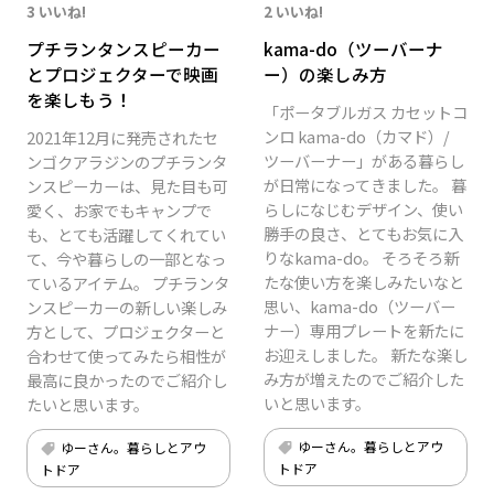
3 いいね!
2 いいね!
プチランタンスピーカー
kama-do（ツーバーナ
とプロジェクターで映画
ー）の楽しみ方
を楽しもう！
「ポータブルガス カセットコ
ンロ kama-do（カマド）/
2021年12月に発売されたセ
ツーバーナー」がある暮らし
ンゴクアラジンのプチランタ
が日常になってきました。 暮
ンスピーカーは、見た目も可
らしになじむデザイン、使い
愛く、お家でもキャンプで
勝手の良さ、とてもお気に入
も、とても活躍してくれてい
りなkama-do。 そろそろ新
て、今や暮らしの一部となっ
たな使い方を楽しみたいなと
ているアイテム。 プチランタ
思い、kama-do（ツーバー
ンスピーカーの新しい楽しみ
ナー）専用プレートを新たに
方として、プロジェクターと
お迎えしました。 新たな楽し
合わせて使ってみたら相性が
み方が増えたのでご紹介した
最高に良かったのでご紹介し
いと思います。
たいと思います。
ゆーさん。暮らしとアウ
ゆーさん。暮らしとアウ
トドア
トドア