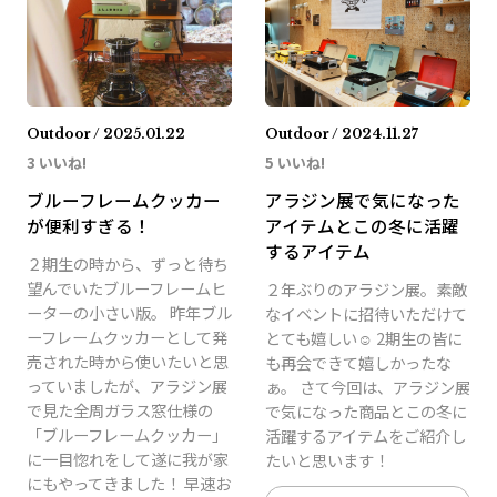
Outdoor / 2025.01.22
Outdoor / 2024.11.27
3 いいね!
5 いいね!
ブルーフレームクッカー
アラジン展で気になった
が便利すぎる！
アイテムとこの冬に活躍
するアイテム
２期生の時から、ずっと待ち
望んでいたブルーフレームヒ
２年ぶりのアラジン展。素敵
ーターの小さい版。 昨年ブル
なイベントに招待いただけて
ーフレームクッカーとして発
とても嬉しい☺ 2期生の皆に
売された時から使いたいと思
も再会できて嬉しかったな
っていましたが、アラジン展
ぁ。 さて今回は、アラジン展
で見た全周ガラス窓仕様の
で気になった商品とこの冬に
「ブルーフレームクッカー」
活躍するアイテムをご紹介し
に一目惚れをして遂に我が家
たいと思います！
にもやってきました！ 早速お