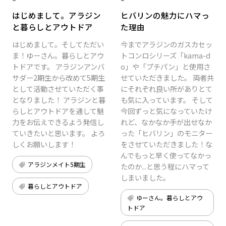
はじめまして。アラジン
ヒバリンの魅力にハマっ
と暮らしとアウトドア
た理由
はじめまして。そしてただい
今までアラジンのガスカセッ
ま！ゆーさん。暮らしとアウ
トコンロシリーズ「kama-d
トドアです。 アラジンアンバ
o」や「プチパン」と使用さ
サダー2期生から改めて5期生
せていただきました。 両者共
として活動させていただく事
にそれぞれ良い所がありとて
となりました！ アラジンと暮
も気に入っています。 そして
らしとアウトドアを通して魅
今回ずっと気になっていたけ
力をお伝えできるよう発信し
れど、なかなか手が出せなか
ていきたいと思います。 よろ
った「ヒバリン」のモニター
しくお願いします！
をさせていただきました！な
んでもっと早く使ってなかっ
アラジンメイト5期生
たのか...と思う程にハマって
しまいました。
暮らしとアウトドア
ゆーさん。暮らしとアウ
トドア