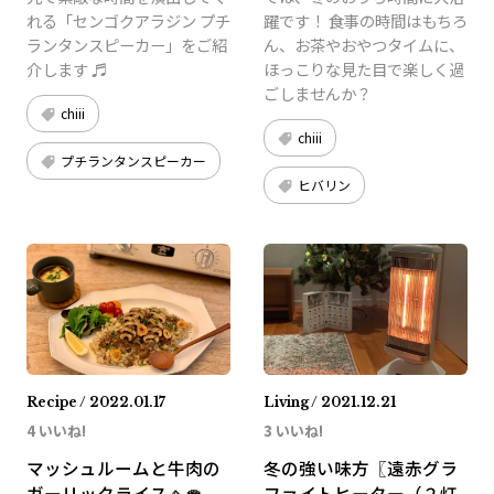
れる「センゴクアラジン プチ
躍です！ 食事の時間はもちろ
ランタンスピーカー」をご紹
ん、お茶やおやつタイムに、
介します ♬︎
ほっこりな見た目で楽しく過
ごしませんか？
chiii
chiii
プチランタンスピーカー
ヒバリン
Recipe / 2022.01.17
Living / 2021.12.21
4 いいね!
3 いいね!
マッシュルームと牛肉の
冬の強い味方〖遠赤グラ
ガーリックライス🧄🍄
ファイトヒーター（２灯