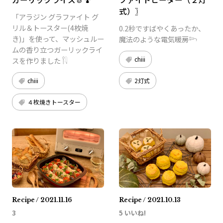
式）〗
「アラジン グラファイト グ
リル＆トースター(4枚焼
0.2秒ですばやくあったか、
き)」を使って、マッシュルー
魔法のような電気暖房𓆸
ムの香り立つガーリックライ
chiii
スを作りました 𓌉𓇋 ‎
2灯式
chiii
４枚焼きトースター
Recipe / 2021.11.16
Recipe / 2021.10.13
3
5 いいね!