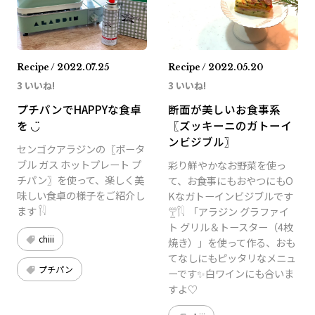
Recipe / 2022.07.25
Recipe / 2022.05.20
3 いいね!
3 いいね!
プチパンでHAPPYな食卓
断面が美しいお食事系
を ‪◡̈
〖ズッキーニのガトーイ
ンビジブル〗
センゴクアラジンの〖ポータ
ブル ガス ホットプレート プ
彩り鮮やかなお野菜を使っ
チパン〗を使って、楽しく美
て、お食事にもおやつにもO
味しい食卓の様子をご紹介し
Kなガトーインビジブルです‎‪
ます 𓌉𓇋
𓊱𓌉𓇋 ‎ 「アラジン グラファイ
ト グリル＆トースター（4枚
chiii
焼き）」を使って作る、おも
てなしにもピッタリなメニュ
プチパン
ーです✨白ワインにも合いま
すよ♡