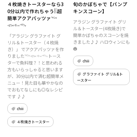
４枚焼きトースターなら3
旬のかぼちゃで【パンプ
0分以内で作れちゃう𓌉𓇋超
キンスコーン】
簡単‎アクアパッツァ𓆝
アラジン グラファイト グリ
𓆟𓆜𓆞
ル＆トースター(4枚焼き)で
簡単かぼちゃのスコーンを焼
「アラジン グラファイト グ
きました♪♪ ハロウィンにも
リル＆トースター（４枚焼
🎃
き）」 でアクアパッツァを作
りました‪𓆝𓆟𓆜𓆞‬トース
chiii
ターで魚料理？！と思われる
方もいらっしゃると思います
グラファイト グリル&ト
が、30分以内で済む超簡単メ
ースター
ニュー！見た目も華やかなの
でおもてなしにも◎なレシピ
です ♪♪
chiii
４枚焼きトースター