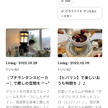
chiii
グラファイト グリル&ト
ースター
Living / 2022.03.28
Living / 2022.02.09
3 いいね!
3 いいね!
〖プチランタンスピーカ
【ヒバリン】で楽しいお
ー〗で癒しの空間を 𓆸⋆*
うち時間を ♪ ♪
アラジンを代表するブルーフ
可愛いフォルムが特長の「ポ
レームをモチーフにしたデザ
ータブル ガス カセットコン
イン、高音質な音楽と癒しの
ロ （ヒバリン）」。 我が家
光で素敵な時間を演出してく
では、冬のおうち時間に大活