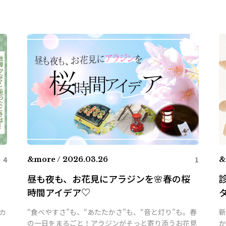
4
1
&more / 2026.03.26
&
昼も夜も、お花見にアラジンを🌸春の桜
時間アイデア♡
カ
“食べやすさ”も、“あたたかさ”も、“音と灯り”も。春
新
、
の一日をまるごと！アラジンがそっと寄り添うお花見
か