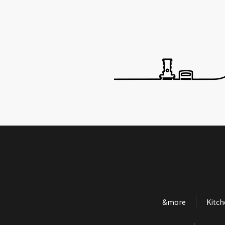
&more
Kitc