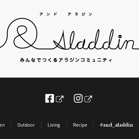
hen
Outdoor
Living
Recipe
#and_aladdin