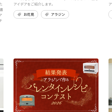
た
アイデアをご紹介します。
ア
書
お花見
アラジン
ア
チ