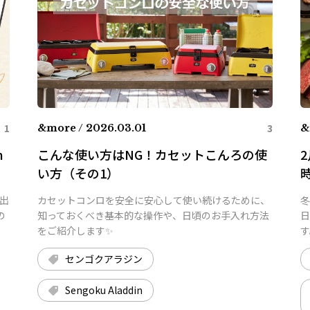
1
3
&more / 2026.03.01
&
n
こんな使い方はNG！カセットこんろの使
い方（その1）
出
カセットコンロを安全に安心して使い続けるために、
冬
の
知っておくべき基本的な操作や、日頃のお手入れ方法
日
をご紹介します✨
す
センゴクアラジン
Sengoku Aladdin