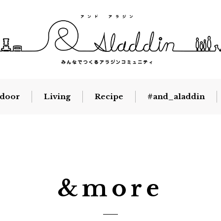
door
Living
Recipe
#and_aladdin
&more