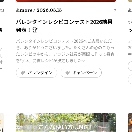
ね!
7
&more / 2026.03.13
&
バレンタインレシピコンテスト2026結果
選
発表！🏆
バレンタインレシピコンテスト2026へご応募いただ
ア
き、ありがとうございました。たくさんの心のこもっ
2
い
たレシピの中から、アラジン社員が実際に作って審査
👑
し
を行い、受賞レシピが決定しました✨
叶
ー
バレンタイン
キャンペーン