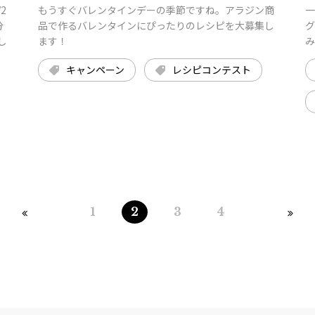
2
もうすぐバレンタインデーの季節ですね。アラジン商
一
分
品で作るバレンタインにぴったりのレシピを大募集し
グ
し
ます！
み
キャンペーン
レシピコンテスト
1
2
3
4