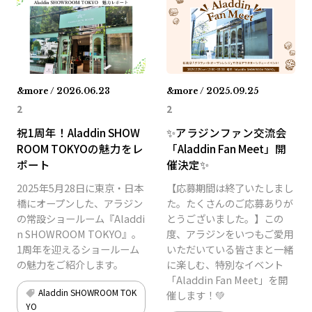
&more / 2026.06.23
&more / 2025.09.25
2
2
祝1周年！Aladdin SHOW
✨アラジンファン交流会
ROOM TOKYOの魅力をレ
「Aladdin Fan Meet」開
ポート
催決定✨
2025年5月28日に東京・日本
【応募期間は終了いたしまし
橋にオープンした、アラジン
た。たくさんのご応募ありが
の常設ショールーム『Aladdi
とうございました。】この
n SHOWROOM TOKYO』。
度、アラジンをいつもご愛用
1周年を迎えるショールーム
いただいている皆さまと一緒
の魅力をご紹介します。
に楽しむ、特別なイベント
「Aladdin Fan Meet」を開
Aladdin SHOWROOM TOK
催します！💚
YO