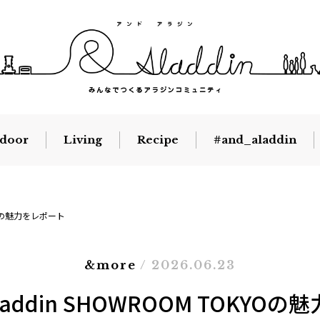
door
Living
Recipe
#and_aladdin
KYOの魅力をレポート
&more
/ 2026.06.23
addin SHOWROOM TOKYO