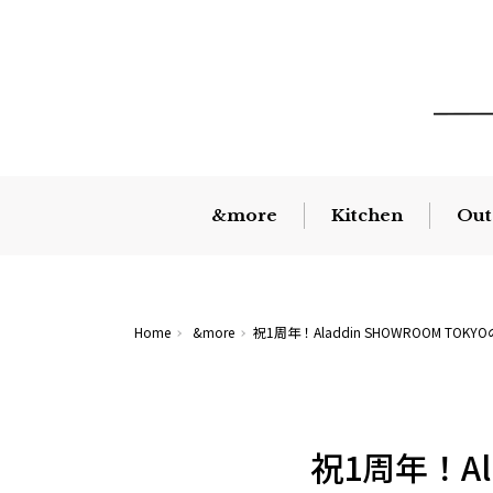
&more
Kitchen
Out
Home
&more
祝1周年！Aladdin SHOWROOM TO
祝1周年！Al