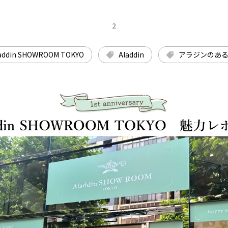
2
addin SHOWROOM TOKYO
Aladdin
アラジンのあ