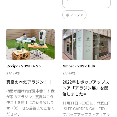
ー
アラジン
Recipe / 2023.07.26
&more / 2022.11.18
2 いいね!
2 いいね!
真夏の本気アラジン！！
2022年もポップアップス
トア「アラジン展」を開
梅雨が開ければ夏本番！！ 我
催しました✒
が家のアラジン、真夏はこう
使え！を勝手にご紹介致しま
11月11日～13日に、代官⼭T
す（笑） ぜひ最後までご覧く
-SITE GARDEN GALLERYに
ださい♪
てポップアップストア『アラ