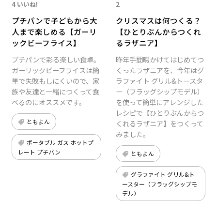
4 いいね!
2
プチパンで子どもから大
クリスマスは何つくる？
人まで楽しめる【ガーリ
【ひとりぶんからつくれ
ックビーフライス】
るラザニア】
プチパンで彩る楽しい食卓。
昨年手間暇かけてはじめてつ
ガーリックビーフライスは簡
くったラザニアを、今年はグ
単で失敗もしにくいので、家
ラファイト グリル&トースタ
族や友達と一緒につくって食
ー（フラッグシップモデル）
べるのにオススメです。
を使って簡単にアレンジした
レシピで【ひとりぶんからつ
ともよん
くれるラザニア】をつくって
みました。
ポータブル ガス ホットプ
レート プチパン
ともよん
グラファイト グリル&ト
ースター（フラッグシップモ
デル）