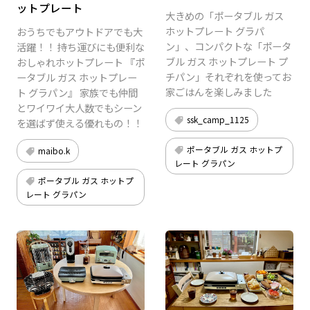
ットプレート
大きめの「ポータブル ガス
ホットプレート グラパ
おうちでもアウトドアでも大
ン」、コンパクトな「ポータ
活躍！！ 持ち運びにも便利な
ブル ガス ホットプレート プ
おしゃれホットプレート 『ポ
チパン」それぞれを使ってお
ータブル ガス ホットプレー
家ごはんを楽しみました
ト グラパン』 家族でも仲間
とワイワイ大人数でもシーン
ssk_camp_1125
を選ばず使える優れもの！！
ポータブル ガス ホットプ
maibo.k
レート グラパン
ポータブル ガス ホットプ
レート グラパン