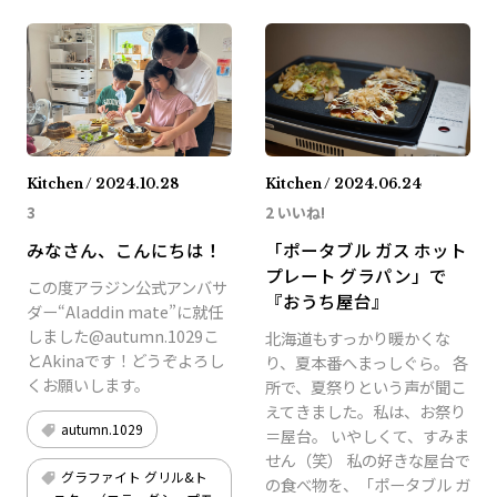
Kitchen / 2024.10.28
Kitchen / 2024.06.24
3
2 いいね!
みなさん、こんにちは！
「ポータブル ガス ホット
プレート グラパン」で
この度アラジン公式アンバサ
『おうち屋台』
ダー“Aladdin mate”に就任
しました@autumn.1029こ
北海道もすっかり暖かくな
とAkinaです！どうぞよろし
り、夏本番へまっしぐら。 各
くお願いします。
所で、夏祭りという声が聞こ
えてきました。私は、お祭り
autumn.1029
＝屋台。 いやしくて、すみま
せん（笑） 私の好きな屋台で
グラファイト グリル&ト
の食べ物を、「ポータブル ガ