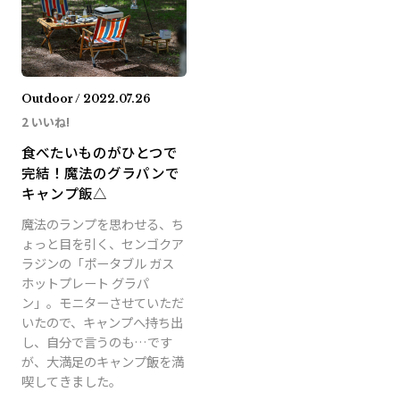
Outdoor / 2022.07.26
2 いいね!
食べたいものがひとつで
完結！魔法のグラパンで
キャンプ飯△
魔法のランプを思わせる、ち
ょっと目を引く、センゴクア
ラジンの「ポータブル ガス
ホットプレート グラパ
ン」。モニターさせていただ
いたので、キャンプへ持ち出
し、自分で言うのも…です
が、大満足のキャンプ飯を満
喫してきました。