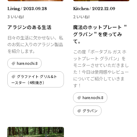
Living / 2023.09.28
Kitchen / 2022.12.09
3 いいね!
2 いいね!
アラジンのある生活
魔法のホットプレート ＂
グラパン＂を使ってみ
日々の生活に欠かせない、私
て。
のお気に入りのアラジン製品
を紹介します。
この度「ポータブル ガス ホ
ットプレート グラパン」を
hare.nochi.8
モニターさせていただきまし
た！今日は使用感やレビュー
グラファイト グリル&ト
についてご紹介していきま
ースター（4枚焼き）
す！
hare.nochi.8
グラパン