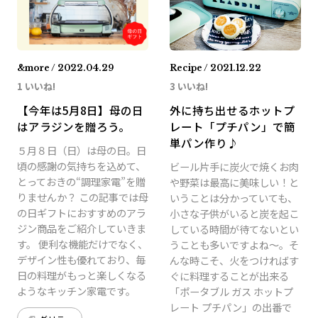
&more / 2022.04.29
Recipe / 2021.12.22
1 いいね!
3 いいね!
【今年は5月8日】母の日
外に持ち出せるホットプ
はアラジンを贈ろう。
レート「プチパン」で簡
単パン作り♪
５月８日（日）は母の日。日
頃の感謝の気持ちを込めて、
ビール片手に炭火で焼くお肉
とっておきの“調理家電”を贈
や野菜は最高に美味しい！と
りませんか？ この記事では母
いうことは分かっていても、
の日ギフトにおすすめのアラ
小さな子供がいると炭を起こ
ジン商品をご紹介していきま
している時間が待てないとい
す。 便利な機能だけでなく、
うことも多いですよね～。そ
デザイン性も優れており、毎
んな時こそ、火をつければす
日の料理がもっと楽しくなる
ぐに料理することが出来る
ようなキッチン家電です。
「ポータブル ガス ホットプ
レート プチパン」の出番で