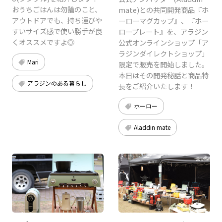
おうちごはんは勿論のこと、
mate)との共同開発商品『ホ
アウトドアでも、持ち運びや
ーローマグカップ』、『ホー
すいサイズ感で使い勝手が良
ロープレート』を、アラジン
くオススメですよ◎
公式オンラインショップ「ア
ラジンダイレクトショップ」
Mari
限定で販売を開始しました。
本日はその開発秘話と商品特
アラジンのある暮らし
長をご紹介いたします！
ホーロー
Aladdin mate