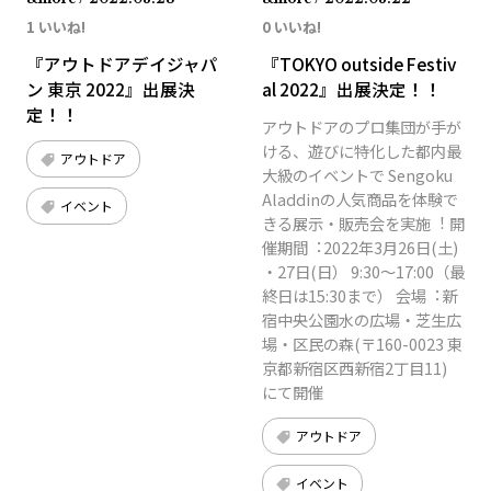
1 いいね!
0 いいね!
『アウトドアデイジャパ
『TOKYO outside Festiv
ン 東京 2022』出展決
al 2022』出展決定！！
定！！
アウトドアのプロ集団が⼿が
ける、遊びに特化した都内最
アウトドア
⼤級のイベントで Sengoku
Aladdinの⼈気商品を体験で
イベント
きる展⽰・販売会を実施︕ 開
催期間︓2022年3⽉26⽇(⼟)
・27⽇(⽇） 9:30〜17:00（最
終⽇は15:30まで） 会場︓新
宿中央公園⽔の広場・芝⽣広
場・区⺠の森(〒160-0023 東
京都新宿区⻄新宿2丁⽬11)
にて開催
アウトドア
イベント