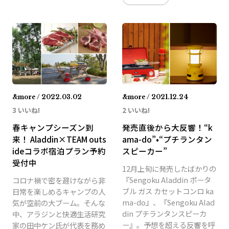
&more / 2022.03.02
&more / 2021.12.24
3 いいね!
2 いいね!
春キャンプシーズン到
発売直後から大反響！“k
来！ Aladdin×TEAM outs
ama-do”•“プチランタン
ideコラボ宿泊プラン予約
スピーカー”
受付中
12月上旬に発売したばかりの
『Sengoku Aladdin ポータ
コロナ禍で密を避けながら非
ブル ガス カセットコンロ ka
日常を楽しめるキャンプの人
ma-do』、『Sengoku Alad
気が空前の大ブーム。そんな
din プチランタンスピーカ
中、アラジンと快適生活研究
ー』。予想を超える反響を呼
家の田中ケン氏が代表を務め