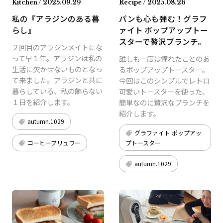
Kitchen / 2025.09.29
Recipe / 2025.08.26
私の『アラジンのある暮
パンも心も弾む！グラフ
らし』
ァイト ポップアップトー
スターで贅沢ブランチ。
２回目のアラジンメイトにな
って早１年。アラジンは私の
誰しも一度は憧れたことのあ
生活に欠かせないものとなっ
るポップアップトースター。
て来ました。アラジンと共に
今回はこのシンプルでレトロ
暮らしている、私の飾らない
可愛いトースターを使った、
１日を紹介します。
簡単なのに贅沢なブランチを
紹介します。
autumn.1029
グラファイト ポップアッ
コーヒーブリュワー
プトースター
autumn.1029