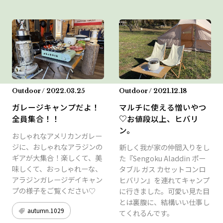
Outdoor / 2022.03.25
Outdoor / 2021.12.18
ガレージキャンプだよ！
マルチに使える憎いやつ
全員集合！！
♡お値段以上、ヒバリ
ン。
おしゃれなアメリカンガレー
ジに、おしゃれなアラジンの
新しく我が家の仲間入りをし
ギアが大集合！楽しくて、美
た『Sengoku Aladdin ポー
味しくて、おっしゃれーな、
タブル ガス カセットコンロ
アラジンガレージデイキャン
ヒバリン』を連れてキャンプ
プの様子をご覧ください♡
に行きました。可愛い見た目
とは裏腹に、結構いい仕事し
autumn.1029
てくれるんです。