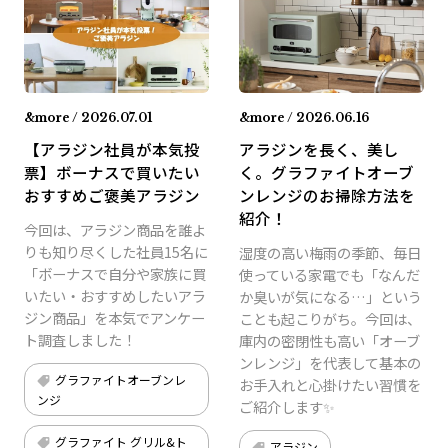
&more / 2026.07.01
&more / 2026.06.16
【アラジン社員が本気投
アラジンを長く、美し
票】ボーナスで買いたい
く。グラファイトオーブ
おすすめご褒美アラジン
ンレンジのお掃除方法を
紹介！
今回は、アラジン商品を誰よ
りも知り尽くした社員15名に
湿度の高い梅雨の季節、毎日
「ボーナスで自分や家族に買
使っている家電でも「なんだ
いたい・おすすめしたいアラ
か臭いが気になる…」という
ジン商品」を本気でアンケー
ことも起こりがち。今回は、
ト調査しました！
庫内の密閉性も高い「オーブ
ンレンジ」を代表して基本の
グラファイトオーブンレ
お手入れと心掛けたい習慣を
ンジ
ご紹介します✨
グラファイト グリル&ト
アラジン