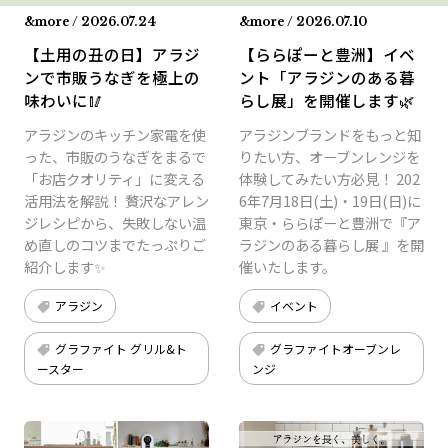
&more / 2026.07.24
&more / 2026.07.10
【土用の丑の日】アラジ
【ららぽーと豊洲】イベ
ンで市販うなぎを極上の
ント「アラジンのある暮
味わいに🥢
らし展」を開催します🌿
アラジンのキッチン家電を使
アラジンブランドをもっと知
った、市販のうなぎをまるで
りたい方、オーブンレンジを
「お店クオリティ」に変える
体験してみたい方必見！ 202
活用法を解説！ 贅沢なアレン
6年7月18日(土)・19日(日)に
ジレシピから、失敗しない温
東京・ららぽーと豊洲で『ア
め直しのコツまでたっぷりご
ラジンのある暮らし展 』を開
紹介します✨
催いたします。
アラジン
イベント
グラファイト グリル&ト
グラファイトオーブンレ
ースター
ンジ