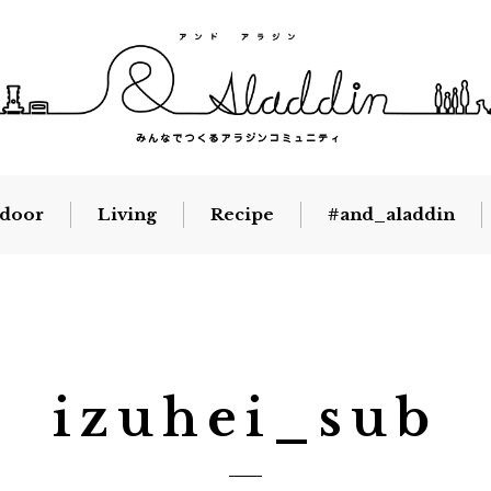
door
Living
Recipe
#and_aladdin
izuhei_sub