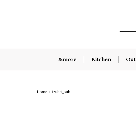
&more
Kitchen
Out
Home
izuhei_sub