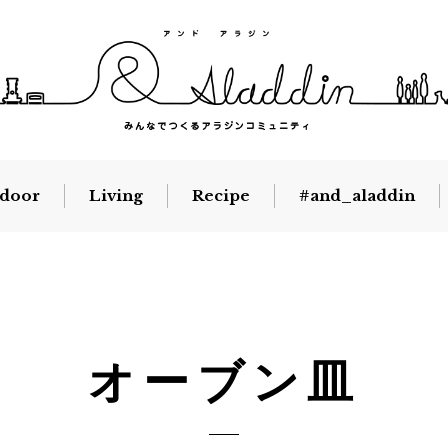
door
Living
Recipe
#and_aladdin
オーブン皿