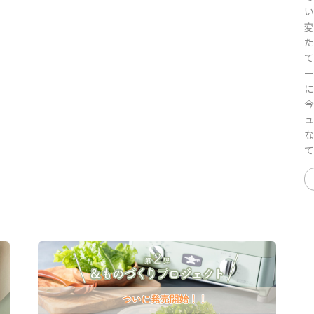
い
変
た
て
ー
に
今
ュ
な
て