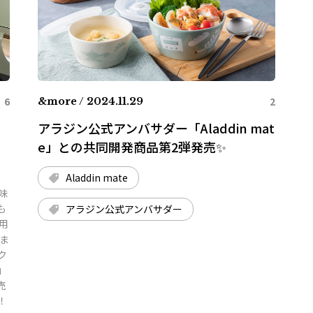
6
2
&more / 2024.11.29
ら
アラジン公式アンバサダー「Aladdin mat
e」との共同開発商品第2弾発売✨️
Aladdin mate
味
も
アラジン公式アンバサダー
用
ま
ク
」
売
！