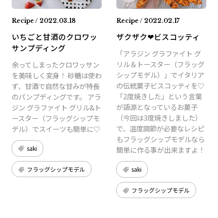
Recipe / 2022.03.18
Recipe / 2022.02.17
いちごと甘酒のクロワッ
ザクザク❤︎ビスコッティ
サンプディング
「アラジン グラファイト グ
リル＆トースター（フラッグ
余ってしまったクロワッサン
シップモデル）」でイタリア
を美味しく変身！ 砂糖は使わ
の伝統菓子ビスコッティを♡
ず、甘酒で自然な甘みが特長
「2度焼きした」という言葉
のパンプディングです。 アラ
が語源となっているお菓子
ジン グラファイト グリル&ト
（今回は3度焼きしました）
ースター（フラッグシップモ
で、温度調節が必要なレシピ
デル）でスイーツも簡単に♡
もフラッグシップモデルなら
saki
簡単に作る事が出来ますよ！
フラッグシップモデル
saki
フラッグシップモデル