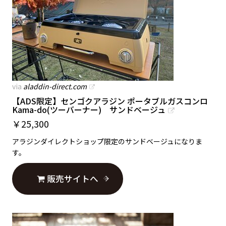
via
aladdin-direct.com
【ADS限定】センゴクアラジン ポータブルガスコンロ
Kama-do(ツーバーナー) サンドベージュ
￥
25,300
アラジンダイレクトショップ限定のサンドベージュになりま
す。
販売サイトへ