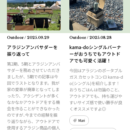
Outdoor / 2025.09.29
Outdoor / 2025.08.28
アラジンアンバサダーを
kama-doシングルバーナ
振り返って
ーがおうちでもアウトド
アでも可愛く活躍！
第2期、5期とアラジンアンバ
サダーを務めさせていただき
今回はアラジンのポータブル
ましたが、5期での記事は今
ガス カセットコンロ kama-d
回でラストとなります。我が
o(シングル)を紹介します！
家の愛車が廃車となってしま
おうちごはんは勿論のこと、
ったり、アクシデントが多く
アウトドアでも、持ち運びや
なかなかアウトドアをする機
すいサイズ感で使い勝手が良
会を作ることができなかった
くオススメですよ◎
のですが..今までの経験を振
Mari
り返りながら、アウトドアで
使用するアラジン商品の個人