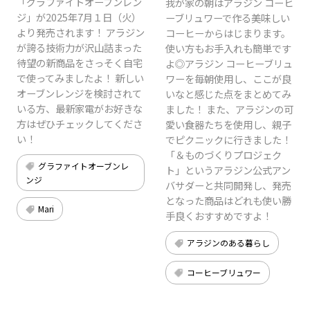
「グラファイトオーブンレン
我が家の朝はアラジン コーヒ
ジ」が2025年7月１日（火）
ーブリュワーで作る美味しい
より発売されます！ アラジン
コーヒーからはじまります。
が誇る技術力が沢山詰まった
使い方もお手入れも簡単です
待望の新商品をさっそく自宅
よ◎アラジン コーヒーブリュ
で使ってみましたよ！ 新しい
ワーを毎朝使用し、ここが良
オーブンレンジを検討されて
いなと感じた点をまとめてみ
いる方、最新家電がお好きな
ました！ また、アラジンの可
方はぜひチェックしてくださ
愛い食器たちを使用し、親子
い！
でピクニックに行きました！
「＆ものづくりプロジェク
グラファイトオーブンレ
ト」というアラジン公式アン
ンジ
バサダーと共同開発し、発売
となった商品はどれも使い勝
Mari
手良くおすすめですよ！
アラジンのある暮らし
コーヒーブリュワー