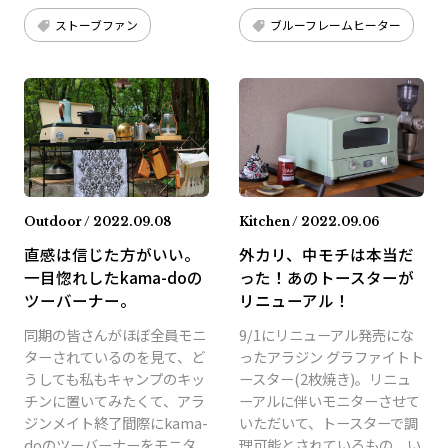
ストーブファン
ブルーフレームヒーター
Outdoor / 2022.09.08
Kitchen / 2022.09.06
直感は信じた方がいい。
外カリ、中モチは本当だ
一目惚れしたkama-doの
った！あのトースターが
ツーバーナー。
リニューアル！
同期の皆さんがほぼ全員モニ
9/1にリニューアル発売にな
ターされているのを見て、ど
ったアラジン グラファイトト
うしても私もキャンプのキッ
ースター(2枚焼き)。リニュ
チンに置いてみたくて、アラ
ーアルに伴いモニターさせて
ジンメイト終了間際にkama-
いただいて、トースターで調
doのツーバーナーをモニタ
理可能とされているもの、い