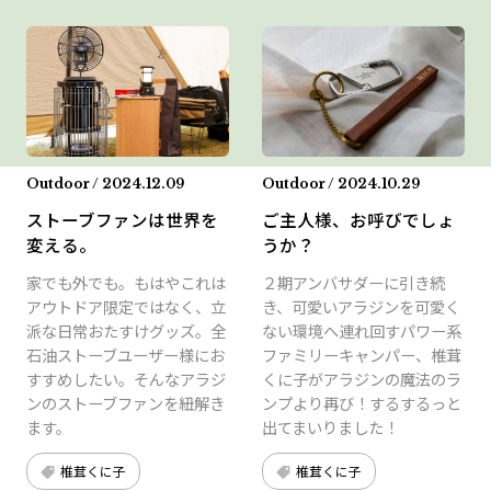
Outdoor / 2024.12.09
Outdoor / 2024.10.29
ストーブファンは世界を
ご主人様、お呼びでしょ
変える。
うか？
家でも外でも。もはやこれは
２期アンバサダーに引き続
アウトドア限定ではなく、立
き、可愛いアラジンを可愛く
派な日常おたすけグッズ。全
ない環境へ連れ回すパワー系
石油ストーブユーザー様にお
ファミリーキャンパー、椎茸
すすめしたい。そんなアラジ
くに子がアラジンの魔法のラ
ンのストーブファンを紐解き
ンプより再び！するするっと
ます。
出てまいりました！
椎茸くに子
椎茸くに子