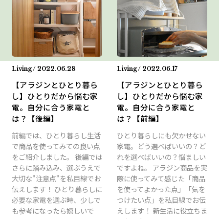
Living / 2022.06.28
Living / 2022.06.17
【アラジンとひとり暮ら
【アラジンとひとり暮ら
し】ひとりだから悩む家
し】ひとりだから悩む家
電。自分に合う家電と
電。自分に合う家電と
は？【後編】⁡
は？【前編】
前編では、ひとり暮らし生活
ひとり暮らしにも欠かせない
で商品を使ってみての良い点
家電。どう選べばいいの？ど
をご紹介しました。 後編では
れを選べばいいの？悩ましい
さらに踏み込み、選ぶうえで
ですよね。 アラジン商品を実
大切な"注意点"を私目線でお
際に使ってみて感じた「商品
伝えします！ ひとり暮らしに
を使ってよかった点」「気を
必要な家電を選ぶ時、少しで
つけたい点」を私目線でお伝
も参考になったら嬉しいで
えします！ 新生活に役立ちま