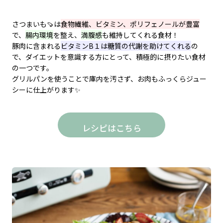
さつまいも🍠は
食物繊維、ビタミン、ポリフェノールが豊富
で、
腸内環境
を整え、
満腹感
も維持してくれる食材！
豚肉に含まれる
ビタミンB１は糖質の代謝を助けてくれる​
の
で、ダイエットを意識する方にとって、積極的に摂りたい食材
の一つです。
グリルパンを使うことで庫内を汚さず、お肉もふっくらジュー
シーに仕上がります✨
レシピはこちら