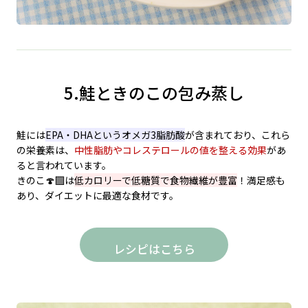
5.鮭ときのこの包み蒸し
鮭には
EPA・DHAというオメガ3脂肪酸
が含まれており、これら
の栄養素は、
中性脂肪やコレステロールの値を整える効果
があ
ると言われています。
きのこ🍄‍🟫は
低カロリーで低糖質で食物繊維が豊富
！満足感も
あり、ダイエットに最適な食材です。
レシピはこちら