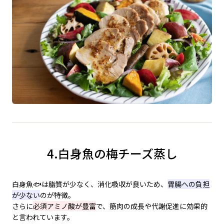
4.白身魚の梅チーズ蒸し
白身魚🐟は脂質が少なく、消化吸収が良い
ため、
胃腸への負担
が少ない
のが特徴。
さらに
必須アミノ酸が豊富
で、筋肉の成長や代謝促進に効果的
と言われています。