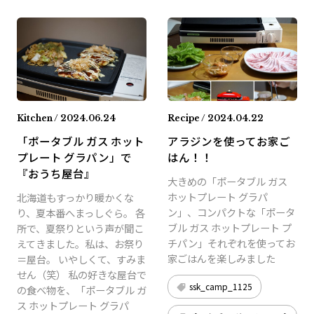
Kitchen / 2024.06.24
Recipe / 2024.04.22
「ポータブル ガス ホット
アラジンを使ってお家ご
プレート グラパン」で
はん！！
『おうち屋台』
大きめの「ポータブル ガス
ホットプレート グラパ
北海道もすっかり暖かくな
ン」、コンパクトな「ポータ
り、夏本番へまっしぐら。 各
ブル ガス ホットプレート プ
所で、夏祭りという声が聞こ
チパン」それぞれを使ってお
えてきました。私は、お祭り
家ごはんを楽しみました
＝屋台。 いやしくて、すみま
せん（笑） 私の好きな屋台で
ssk_camp_1125
の食べ物を、「ポータブル ガ
ス ホットプレート グラパ