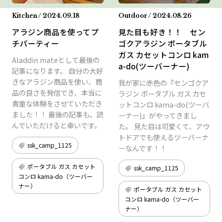
Kitchen / 2024.09.18
Outdoor / 2024.08.26
アラジン商品を使ってプ
見た目も好き！！ セン
チパーティー
ゴクアラジン ポータブル
ガス カセットコンロ kam
Aladdin mateとして最後の
a-do(ツーバーナー)
記事になります。 自分の大好
きなアラジン商品を使い、商
我が家に赤色の『センゴクア
品の良さを発信でき、本当に
ラジン ポータブル ガス カセ
貴重な体験をさせていただき
ットコンロ kama-do(ツーバ
ました！！ 最後の記事も、読
ーナー)』がやってきまし
んでいただけると幸いです。
た。 見た目は可愛くて、アウ
トドアでも使えるツーバーナ
ssk_camp_1125
ーなんです！！
ポータブル ガス カセット
ssk_camp_1125
コンロ kama-do（ツーバー
ナー）
ポータブル ガス カセット
コンロ kama-do（ツーバー
ナー）