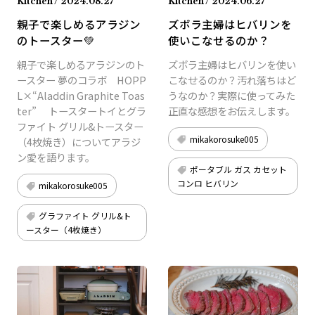
Kitchen / 2024.08.27
Kitchen / 2024.06.27
親子で楽しめるアラジン
ズボラ主婦はヒバリンを
のトースター💚
使いこなせるのか？
親子で楽しめるアラジンのト
ズボラ主婦はヒバリンを使い
ースター 夢のコラボ HOPP
こなせるのか？汚れ落ちはど
L×“Aladdin Graphite Toas
うなのか？実際に使ってみた
ter” トースタートイとグラ
正直な感想をお伝えします。
ファイト グリル&トースター
mikakorosuke005
（4枚焼き）についてアラジ
ン愛を語ります。
ポータブル ガス カセット
コンロ ヒバリン
mikakorosuke005
グラファイト グリル&ト
ースター（4枚焼き）