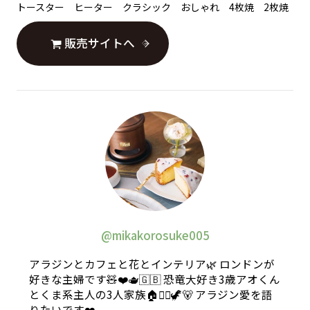
トースター ヒーター クラシック おしゃれ 4枚焼 2枚焼
販売サイトへ
@mikakorosuke005
アラジンとカフェと花とインテリア🌿 ロンドンが
好きな主婦です🧸❤️🫖🇬🇧 恐竜大好き3歳アオくん
とくま系主人の3人家族🏠💁‍♀️🦖🐻 アラジン愛を語
りたいです❤️