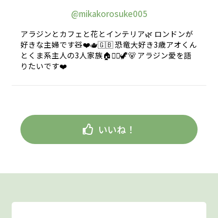
@mikakorosuke005
アラジンとカフェと花とインテリア🌿 ロンドンが
好きな主婦です🧸❤️🫖🇬🇧 恐竜大好き3歳アオくん
とくま系主人の3人家族🏠💁‍♀️🦖🐻 アラジン愛を語
りたいです❤️
いいね！