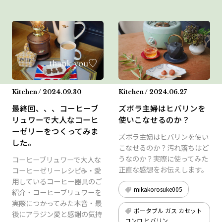
Kitchen / 2024.09.30
Kitchen / 2024.06.27
最終回、、、コーヒーブ
ズボラ主婦はヒバリンを
リュワーで大人なコーヒ
使いこなせるのか？
ーゼリーをつくってみま
ズボラ主婦はヒバリンを使い
した。
こなせるのか？汚れ落ちはど
うなのか？実際に使ってみた
コーヒーブリュワーで大人な
正直な感想をお伝えします。
コーヒーゼリーレシピ☕️・愛
用しているコーヒー器具のご
mikakorosuke005
紹介・コーヒーブリュワーを
実際につかってみた本音・最
ポータブル ガス カセット
後にアラジン愛と感謝の気持
コンロ ヒバリン