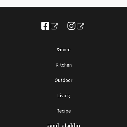
&more
Kitchen
Outdoor
Living
Recipe
#and_aladdin