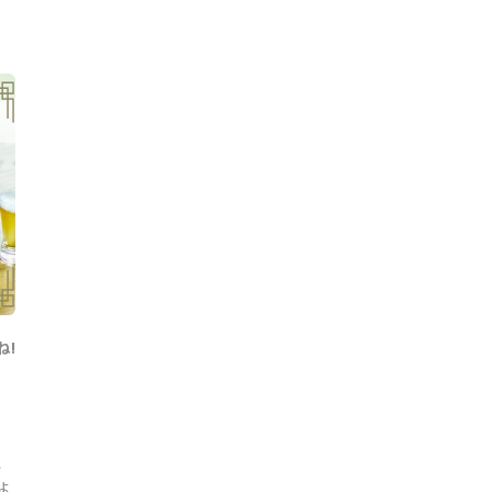
ね!
、
ょ