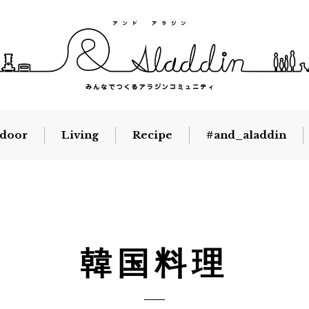
door
Living
Recipe
#and_aladdin
韓国料理