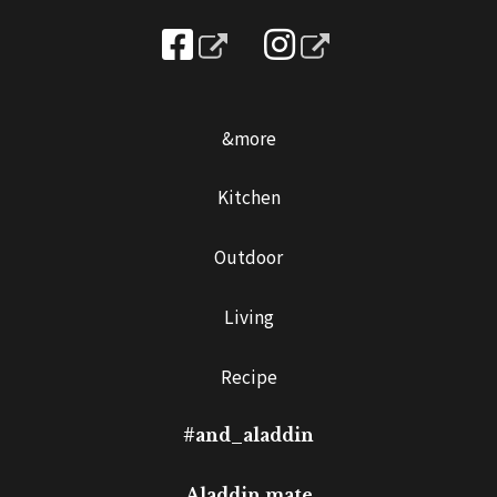
&more
Kitchen
Outdoor
Living
Recipe
#and_aladdin
Aladdin mate