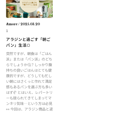
&more / 2025.03.20
1
アラジンと過ごす「朝ご
パン」生活🍞
突然ですが、朝食は「ごはん
派」または「パン派」のどち
らでしょうか🤔？しっかり腹
持ちの良いごはんはとても健
康的ですが、どうしても忙し
い朝にはさくっと作れて満足
感もあるパンを選ぶ方も多い
はず🥐 とはいえ、レパートリ
ーも限られてきてしまってマ
ンネリ気味…という方は必見
👀 今回は、アラジン商品と過