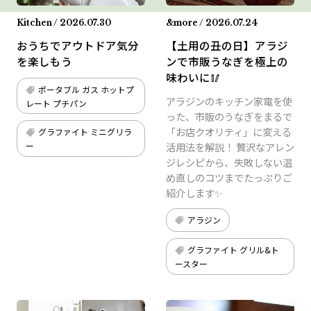
Kitchen / 2026.07.30
&more / 2026.07.24
おうちでアウトドア気分
【土用の丑の日】アラジ
を楽しもう
ンで市販うなぎを極上の
味わいに🥢
ポータブル ガス ホットプ
アラジンのキッチン家電を使
レート プチパン
った、市販のうなぎをまるで
「お店クオリティ」に変える
グラファイト ミニグリラ
活用法を解説！ 贅沢なアレン
ー
ジレシピから、失敗しない温
め直しのコツまでたっぷりご
紹介します✨
アラジン
グラファイト グリル&ト
ースター