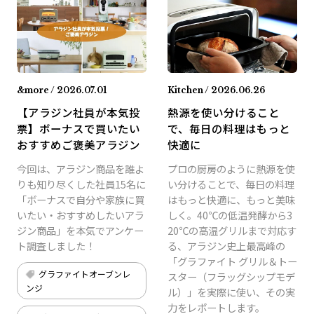
&more / 2026.07.01
Kitchen / 2026.06.26
【アラジン社員が本気投
熱源を使い分けること
票】ボーナスで買いたい
で、毎日の料理はもっと
おすすめご褒美アラジン
快適に
今回は、アラジン商品を誰よ
プロの厨房のように熱源を使
りも知り尽くした社員15名に
い分けることで、毎日の料理
「ボーナスで自分や家族に買
はもっと快適に、もっと美味
いたい・おすすめしたいアラ
しく。40℃の低温発酵から3
ジン商品」を本気でアンケー
20℃の高温グリルまで対応す
ト調査しました！
る、アラジン史上最高峰の
「グラファイト グリル＆トー
グラファイトオーブンレ
スター（フラッグシップモデ
ンジ
ル）」を実際に使い、その実
力をレポートします。