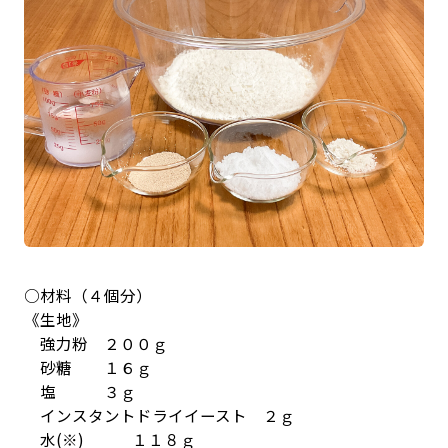
○材料（４個分）
《生地》
強力粉 ２００ｇ
砂糖 １６ｇ
塩 ３ｇ
インスタントドライイースト ２ｇ
水(※) １１８ｇ