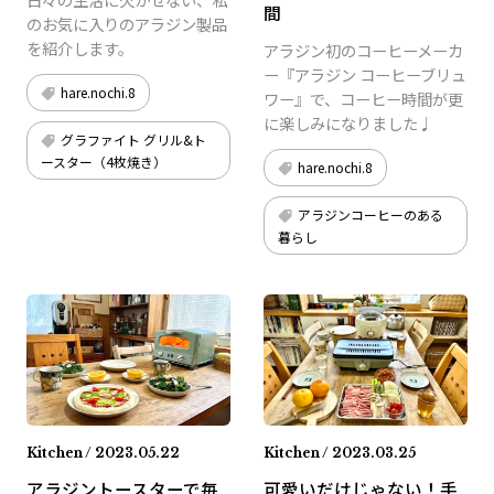
間
のお気に入りのアラジン製品
を紹介します。
アラジン初のコーヒーメーカ
ー『アラジン コーヒーブリュ
hare.nochi.8
ワー』で、コーヒー時間が更
に楽しみになりました♩
グラファイト グリル&ト
ースター（4枚焼き）
hare.nochi.8
アラジンコーヒーのある
暮らし
Kitchen / 2023.05.22
Kitchen / 2023.03.25
アラジントースターで毎
可愛いだけじゃない！手