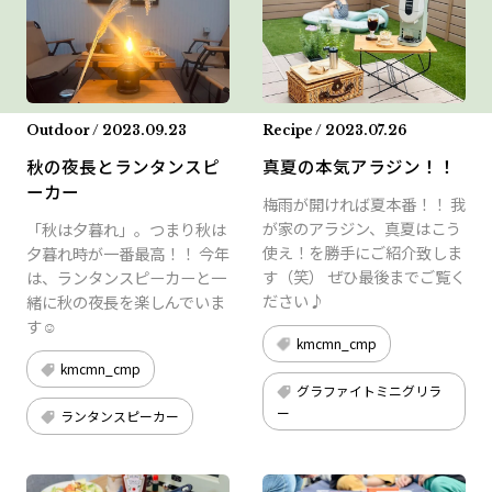
Outdoor / 2023.09.23
Recipe / 2023.07.26
秋の夜長とランタンスピ
真夏の本気アラジン！！
ーカー
梅雨が開ければ夏本番！！ 我
が家のアラジン、真夏はこう
「秋は夕暮れ」。つまり秋は
使え！を勝手にご紹介致しま
夕暮れ時が一番最高！！ 今年
す（笑） ぜひ最後までご覧く
は、ランタンスピーカーと一
ださい♪
緒に秋の夜長を楽しんでいま
す☺︎
kmcmn_cmp
kmcmn_cmp
グラファイトミニグリラ
ー
ランタンスピーカー