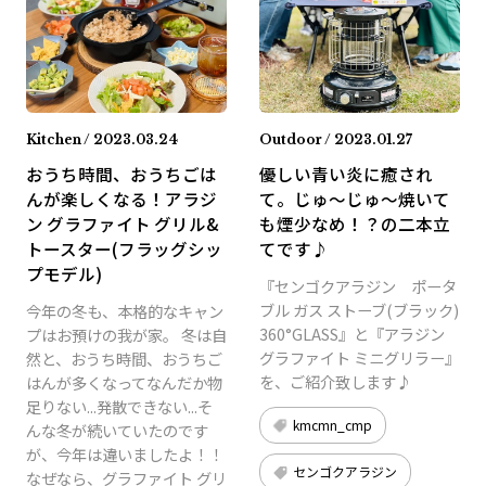
Kitchen / 2023.03.24
Outdoor / 2023.01.27
おうち時間、おうちごは
優しい青い炎に癒され
んが楽しくなる！アラジ
て。じゅ〜じゅ〜焼いて
ン グラファイト グリル&
も煙少なめ！？の二本立
トースター(フラッグシッ
てです♪
プモデル)
『センゴクアラジン ポータ
ブル ガス ストーブ(ブラック)
今年の冬も、本格的なキャン
360°GLASS』と『アラジン
プはお預けの我が家。 冬は自
グラファイト ミニグリラー』
然と、おうち時間、おうちご
を、ご紹介致します♪
はんが多くなってなんだか物
足りない...発散できない...そ
kmcmn_cmp
んな冬が続いていたのです
が、今年は違いましたよ！！
センゴクアラジン
なぜなら、グラファイト グリ