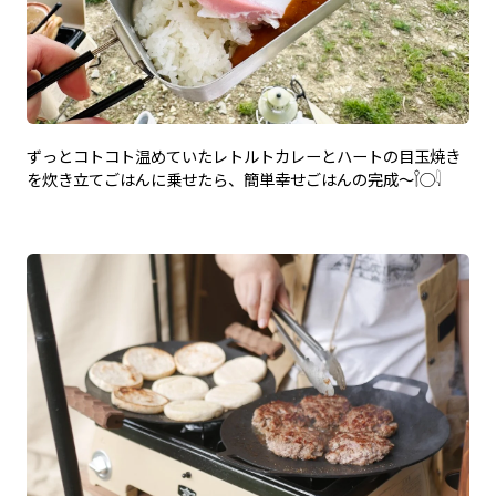
ずっとコトコト温めていたレトルトカレーとハートの目玉焼き
を炊き立てごはんに乗せたら、簡単幸せごはんの完成〜𓌉◯𓇋