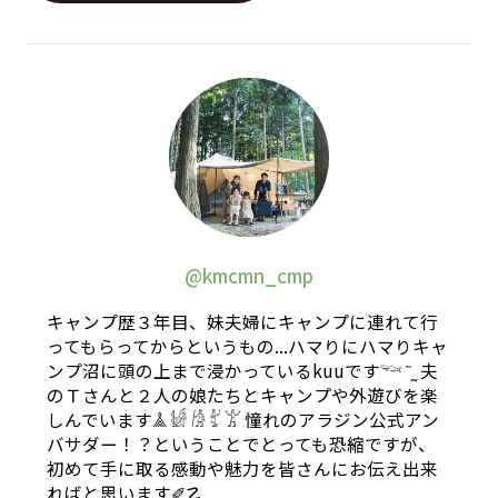
@kmcmn_cmp
キャンプ歴３年目、妹夫婦にキャンプに連れて行
ってもらってからというもの...ハマりにハマりキャ
ンプ沼に頭の上まで浸かっているkuuです𓆝 ˜˷ 夫
のＴさんと２人の娘たちとキャンプや外遊びを楽
しんでいます𖣰 𓀎 𓀙 𓀤 𓀠 憧れのアラジン公式アン
バサダー！？ということでとっても恐縮ですが、
初めて手に取る感動や魅力を皆さんにお伝え出来
ればと思います✐☡