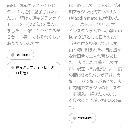
前回、遠赤グラファイトヒー
はじめまして。 この度、第4
ター(１灯管)に魅了されたわ
期アラジン公式アンバサダー
たし。 続けて遠赤グラファイ
(Aladdin mate)に就任いた
トヒーター(２灯管)を購入し
しましたkumiと申します。
ました！ 一家に１台どころが
インスタグラムでは、@tora
２台！！笑 でもそれくらい
kumi9.17として日々のお弁
あたたかいんです。
当や料理を投稿しています。
山と海に囲まれた、自然豊か
torakumi
な片田舎で生まれ育ちまし
た。 夫とふたり暮らしです
遠⾚グラファイトヒータ
が、現在は単身赴任中。 三度
ー（1灯管）
の飯(米)よりパンが好き、大
好き。 パン好きが高じて、夫
に内緒でアラジンのトースタ
ーを購入。 焼きたてのパン
を食べるときがいちばんの幸
せ。
torakumi