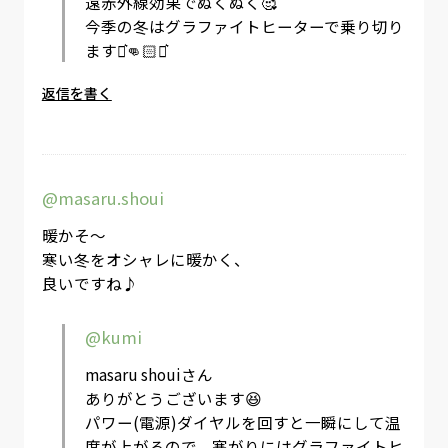
遠赤外線効果でぬくぬく🥰
今季の冬はグラファイトヒーターで乗り切り
ます⋆͛👊🏻⋆͛
返信を書く
@masaru.shoui
暖かそ〜
寒い冬をオシャレに暖かく、
良いですね♪
@kumi
masaru shouiさん
ありがとうございます😆
パワー(電源)ダイヤルを回すと一瞬にして温
度が上がるので、寒がりにはグラファイトヒ