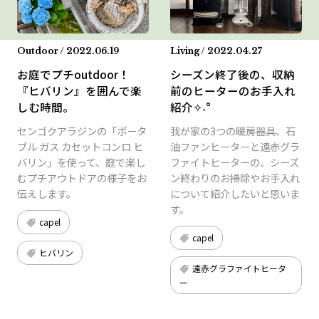
Outdoor / 2022.06.19
Living / 2022.04.27
お庭でプチoutdoor！
シーズン終了後の、収納
『ヒバリン』を囲んで楽
前のヒーターのお手入れ
しむ時間。
紹介✧˖°
センゴクアラジンの「ポータ
我が家の3つの暖房器具、石
ブル ガス カセットコンロ ヒ
油ファンヒーターと遠赤グラ
バリン」を使って、庭で楽し
ファイトヒーターの、シーズ
むプチアウトドアの様子をお
ン終わりのお掃除やお手入れ
伝えします。
について紹介したいと思いま
す。
capel
capel
ヒバリン
遠赤グラファイトヒータ
ー