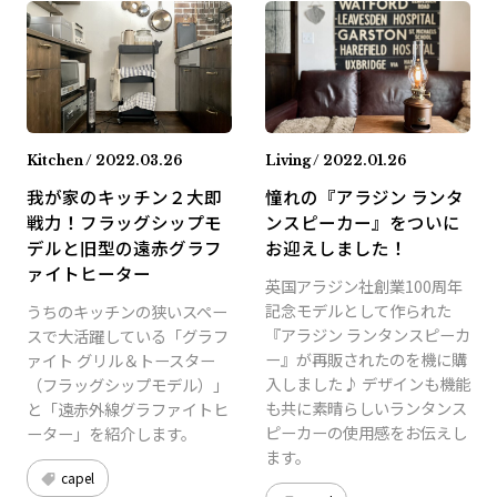
Kitchen / 2022.03.26
Living / 2022.01.26
我が家のキッチン２大即
憧れの『アラジン ランタ
戦力！フラッグシップモ
ンスピーカー』をついに
デルと旧型の遠赤グラフ
お迎えしました！
ァイトヒーター
英国アラジン社創業100周年
記念モデルとして作られた
うちのキッチンの狭いスペー
『アラジン ランタンスピーカ
スで大活躍している「グラフ
ー』が再販されたのを機に購
ァイト グリル＆トースター
入しました♪ デザインも機能
（フラッグシップモデル）」
も共に素晴らしいランタンス
と「遠赤外線グラファイトヒ
ピーカーの使用感をお伝えし
ーター」を紹介します。
ます。
capel