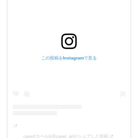
この投稿をInstagramで見る
capel(カペル)(@capel_ig)がシェアした投稿