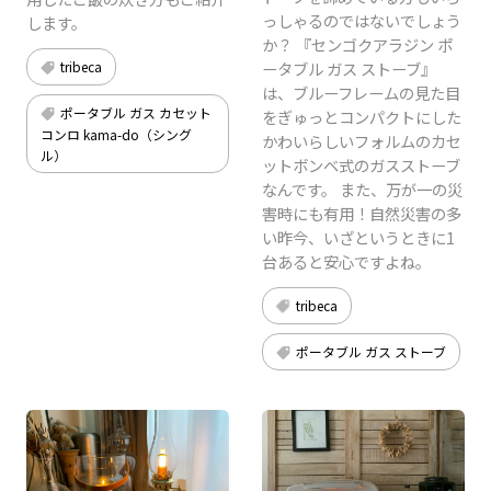
っしゃるのではないでしょう
します。
か？ 『センゴクアラジン ポ
tribeca
ータブル ガス ストーブ』
は、ブルーフレームの見た目
ポータブル ガス カセット
をぎゅっとコンパクトにした
コンロ kama-do（シング
かわいらしいフォルムのカセ
ル）
ットボンベ式のガスストーブ
なんです。 また、万が一の災
害時にも有用！自然災害の多
い昨今、いざというときに1
台あると安心ですよね。
tribeca
ポータブル ガス ストーブ