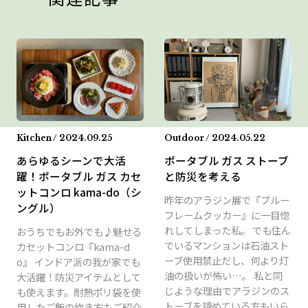
Kitchen / 2024.09.25
Outdoor / 2024.05.22
あらゆるシーンで大活
ポータブル ガス ストーブ
躍！ポータブル ガス カセ
と防災を考える
ットコンロ kama-do（シ
昨年のアラジン展で『ブルー
ングル）
フレームクッカー』に一目惚
れしてしまった私。 でも住ん
おうちでもお外でも♪魅せる
でいるマンションは石油スト
カセットコンロ『kama-d
ーブ使用禁止だし、何より灯
o』 インドア派の我が家でも
油の扱いが怖い…。 私と同
大活躍！防災アイテムとして
じような理由でアラジンのス
も使えます。耐熱ポリ袋を使
トーブを諦めている方もいら
用したご飯の炊き方もご紹介