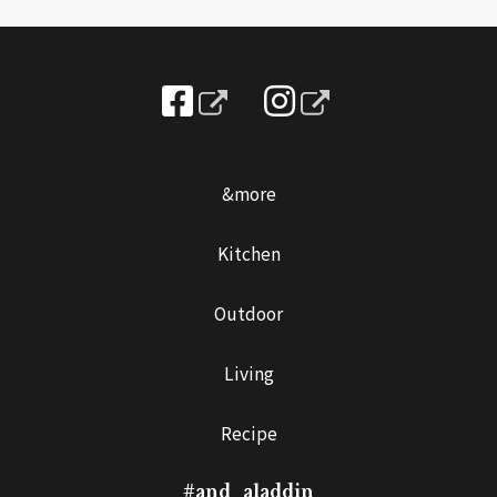
&more
Kitchen
Outdoor
Living
Recipe
#and_aladdin