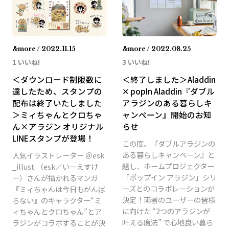
&more / 2022.11.15
&more / 2022.08.25
1 いいね!
3 いいね!
＜ダウンロード制限数に
＜終了しました＞Aladdin
達したため、スタンプの
✕ popIn Aladdin『ダブル
配布は終了いたしました
アラジンのある暮らしキ
＞ミィちゃんとクロちゃ
ャンペーン』開始のお知
ん×アラジン オリジナル
らせ
LINEスタンプが登場！
この度、『ダブルアラジンの
ある暮らしキャンペーン』と
人気イラストレーター ＠esk
題し、ホームプロジェクター
_illust （esk／いーえすけ
「ポップイン アラジン」シリ
ー）さんが描かれるマンガ
ーズとのコラボレーションが
『ミィちゃんは今日もがんば
決定！両者のユーザーの皆様
らない』のキャラクター“ミ
に向けた “2つのアラジンが
ィちゃんとクロちゃん”とア
叶える魔法” で心地良い暮ら
ラジンがコラボすることが決