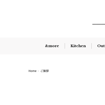
&more
Kitchen
Out
Home
ご挨拶