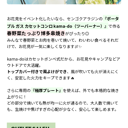
『ポータ
お花見をイベント化したいなら、センゴクアラジンの
ブル ガス カセットコンロ kama-do（ツーバーナー）』
で作る
春野菜たっぷり博多串焼き
がぴったり◎
みんなで春野菜とお肉を巻いて焼いて、わいわい食べる――それだ
けで、お花見が一気に楽しくなります🍖✨
kama-doはカセットボンベ式だから、お花見やキャンプなどア
ウトドアで大活躍。
トップカバー付きで風よけができ
、風が吹いても火が消えにく
く、安定した火力をキープできます🔥
さらに専用の
『極厚プレート』
を使えば、外でも本格的な焼き
上がりに！
どの部分で焼いても熱が均一に火が通るので、大人数で焼いて
も、生焼けや焦げすぎの心配が少なく、安心して楽しめます。