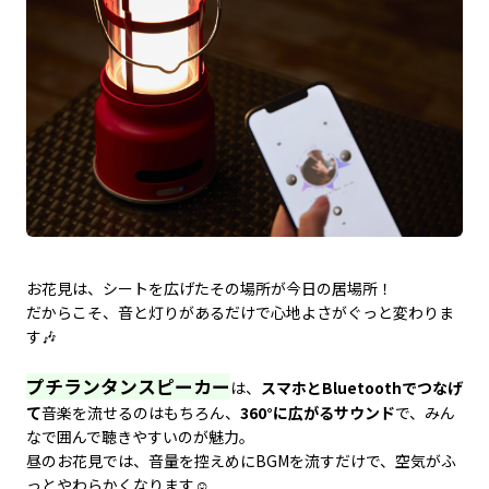
お花見は、シートを広げたその場所が今日の居場所！
だからこそ、音と灯りがあるだけで心地よさがぐっと変わりま
す🎶
プチランタンスピーカー
は、
スマホとBluetoothでつなげ
て
音楽を流せるのはもちろん、
360°に広がるサウンド
で、みん
なで囲んで聴きやすいのが魅力。
昼のお花見では、音量を控えめにBGMを流すだけで、空気がふ
っとやわらかくなります☺️