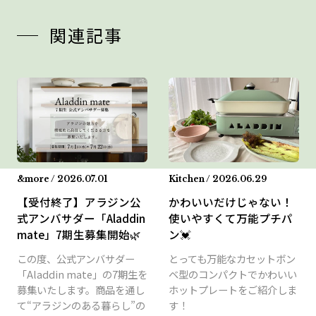
関連記事
&more / 2026.07.01
Kitchen / 2026.06.29
【受付終了】アラジン公
かわいいだけじゃない！
式アンバサダー「Aladdin
使いやすくて万能プチパ
mate」7期生募集開始🌿
ン💓
この度、公式アンバサダー
とっても万能なカセットボン
「Aladdin mate」の7期生を
ベ型のコンパクトでかわいい
募集いたします。商品を通し
ホットプレートをご紹介しま
て“アラジンのある暮らし”の
す！