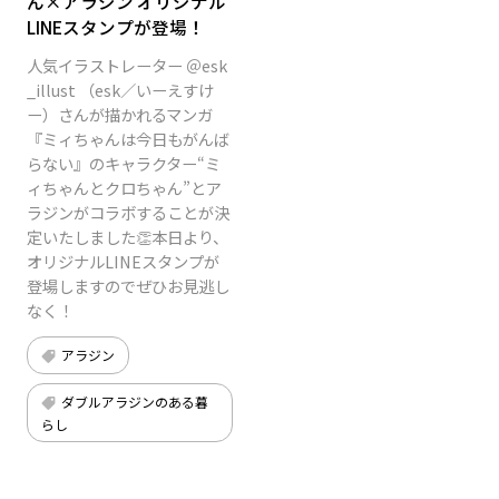
ん×アラジン オリジナル
LINEスタンプが登場！
人気イラストレーター ＠esk
_illust （esk／いーえすけ
ー）さんが描かれるマンガ
『ミィちゃんは今日もがんば
らない』のキャラクター“ミ
ィちゃんとクロちゃん”とア
ラジンがコラボすることが決
定いたしました👏本日より、
オリジナルLINEスタンプが
登場しますのでぜひお見逃し
なく！
アラジン
ダブルアラジンのある暮
らし