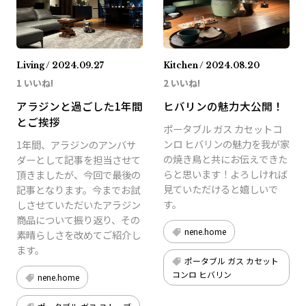
Living / 2024.09.27
Kitchen / 2024.08.20
1 いいね!
2 いいね!
アラジンと過ごした1年間
ヒバリンの魅力大公開！
とご挨拶
ポータブル ガス カセットコ
ンロ ヒバリンの魅力を我が家
1年間、アラジンのアンバサ
の焼き鳥と共にお伝えできた
ダーとして記事を担当させて
らと思います！よろしければ
頂きましたが、今回で最後の
見ていただけると嬉しいで
記事となります。今までお試
す。
しさせていただいたアラジン
商品について振り返り、その
nene.home
素晴らしさを改めてご紹介し
ます。
ポータブル ガス カセット
コンロ ヒバリン
nene.home