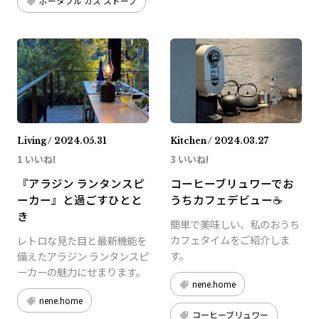
ポータブル ガス ストーブ
Living / 2024.05.31
Kitchen / 2024.03.27
1 いいね!
3 いいね!
『アラジン ランタンスピ
コーヒーブリュワーでお
ーカー』と過ごすひとと
うちカフェデビュー☕️
き
簡単で美味しい、私のおうち
カフェタイムをご紹介しま
レトロな見た目と最新機能を
す。
備えたアラジン ランタンスピ
ーカーの魅力にせまります。
nene.home
nene.home
コーヒーブリュワー